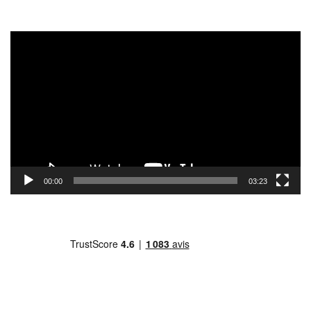
Lecteur
vidéo
00:00
03:23